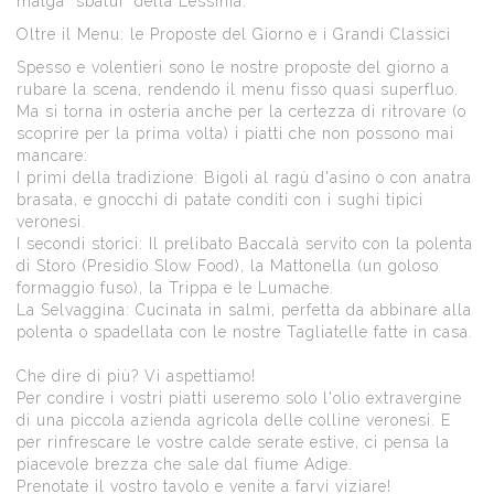
malga "sbatui" della Lessinia.
​Oltre il Menu: le Proposte del Giorno e i Grandi Classici
​Spesso e volentieri sono le nostre proposte del giorno a
rubare la scena, rendendo il menu fisso quasi superfluo.
Ma si torna in osteria anche per la certezza di ritrovare (o
scoprire per la prima volta) i piatti che non possono mai
mancare:
​I primi della tradizione: Bigoli al ragù d'asino o con anatra
brasata, e gnocchi di patate conditi con i sughi tipici
veronesi.
​I secondi storici: Il prelibato Baccalà servito con la polenta
di Storo (Presidio Slow Food), la Mattonella (un goloso
formaggio fuso), la Trippa e le Lumache.
​La Selvaggina: Cucinata in salmì, perfetta da abbinare alla
polenta o spadellata con le nostre Tagliatelle fatte in casa.
​Che dire di più? Vi aspettiamo!
Per condire i vostri piatti useremo solo l'olio extravergine
di una piccola azienda agricola delle colline veronesi. E
per rinfrescare le vostre calde serate estive, ci pensa la
piacevole brezza che sale dal fiume Adige.
​Prenotate il vostro tavolo e venite a farvi viziare!