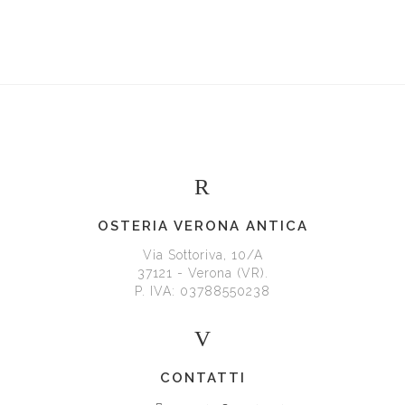
OSTERIA VERONA ANTICA
Via Sottoriva, 10/A
37121 - Verona (VR).
P. IVA: 03788550238
CONTATTI