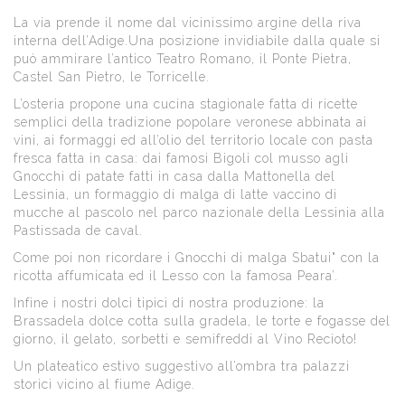
La via prende il nome dal vicinissimo argine della riva
interna dell’Adige.Una posizione invidiabile dalla quale si
può ammirare l’antico Teatro Romano, il Ponte Pietra,
Castel San Pietro, le Torricelle.
L’osteria propone una cucina stagionale fatta di ricette
semplici della tradizione popolare veronese abbinata ai
vini, ai formaggi ed all’olio del territorio locale con pasta
fresca fatta in casa: dai famosi Bigoli col musso agli
Gnocchi di patate fatti in casa dalla Mattonella del
Lessinia, un formaggio di malga di latte vaccino di
mucche al pascolo nel parco nazionale della Lessinia alla
Pastissada de caval.
Come poi non ricordare i Gnocchi di malga Sbatui" con la
ricotta affumicata ed il Lesso con la famosa Peara’.
Infine i nostri dolci tipici di nostra produzione: la
Brassadela dolce cotta sulla gradela, le torte e fogasse del
giorno, il gelato, sorbetti e semifreddi al Vino Recioto!
Un plateatico estivo suggestivo all’ombra tra palazzi
storici vicino al fiume Adige.